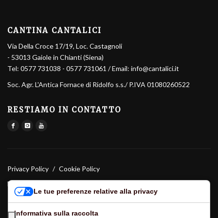
CANTINA CANTALICI
Via Della Croce 17/19, Loc. Castagnoli
- 53013 Gaiole in Chianti (Siena)
Tel:
0577 731038
-
0577 731061
/ Email:
info@cantalici.it
Soc. Agr. L'Antica Fornace di Ridolfo s.s.
/ P.IVA 01080260522
RESTIAMO IN CONTATTO
Privacy Policy
/
Cookie Policy
E-commerce e marketing:
Cybermarket Web Agency
Le tue preferenze relative alla privacy
Informativa sulla raccolta