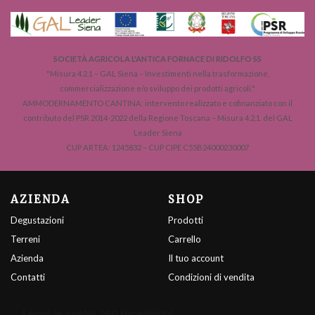
SOCIETÀ AGRICOLA L'ANTICA FORNACE DI RIDOLFO SS
"Misura 4.2.1 – GAL Siena – Investimenti nella trasformazione,
commercializzazione e/o sviluppo dei prodotti agricoli."
AMMODERNAMENTO CANTINA: intervento realizzato e cofinanziato con il
contributo del PSR 2014-2022 della Regione Toscana – Misura 4.2.1. del GAL
Leader Siena
CUP ARTEA: 1245832 – CUP CIPE C55B24000230007
AZIENDA
SHOP
Degustazioni
Prodotti
Terreni
Carrello
Azienda
Il tuo account
Contatti
Condizioni di vendita