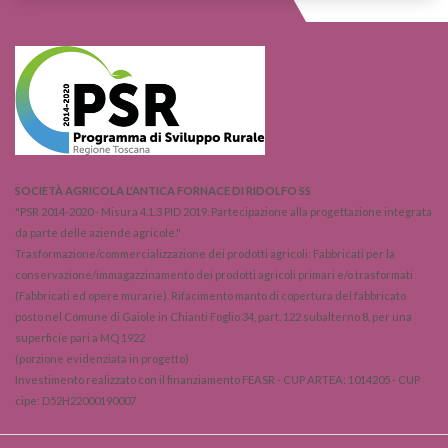
SOCIETÀ AGRICOLA L'ANTICA FORNACE DI RIDOLFO SS
"PSR 2014-2020 - Misura 4.1.3 PID 2019. Partecipazione alla progettazione integrata
da parte delle aziende agricole."
Trasformazione/commercializzazione dei prodotti agricoli: Fabbricati per la
conservazione/immagazzinamento dei prodotti agricoli primari e/o trasformati
(Fabbricati ed opere murarie). Rifacimento manto di copertura del fabbricato
posto nel Comune di Gaiole in Chianti Foglio 34, part. 122 subalterno 8, per una
superficie pari a MQ 1922
(porzione evidenziata in progetto)
Investimento realizzato con il finanziamento FEASR - CUP ARTEA: 1014205 - CUP
cipe: D52H22000190007