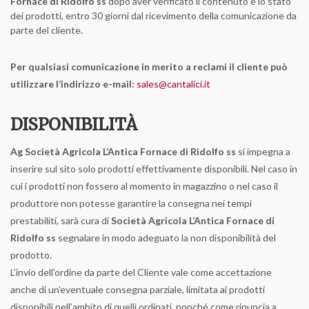
Fornace di Ridolfo ss
dopo aver verificato il contenuto e lo stato
dei prodotti, entro 30 giorni dal ricevimento della comunicazione da
parte del cliente.
Per qualsiasi comunicazione in merito a reclami il cliente può
utilizzare l’indirizzo e-mail:
sales@cantalici.it
DISPONIBILITÀ
Ag Società Agricola L’Antica Fornace di Ridolfo ss
si impegna a
inserire sul sito solo prodotti effettivamente disponibili. Nel caso in
cui i prodotti non fossero al momento in magazzino o nel caso il
produttore non potesse garantire la consegna nei tempi
prestabiliti, sarà cura di
Società Agricola L’Antica Fornace di
Ridolfo ss
segnalare in modo adeguato la non disponibilità del
prodotto.
L’invio dell’ordine da parte del Cliente vale come accettazione
anche di un’eventuale consegna parziale, limitata ai prodotti
disponibili nell’ambito di quelli ordinati, nonché come rinuncia a